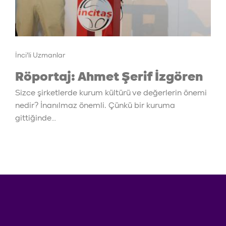
İnci'li Uzmanlar
Röportaj: Ahmet Şerif İzgören
Sizce şirketlerde kurum kültürü ve değerlerin önemi
nedir? İnanılmaz önemli. Çünkü bir kuruma
gittiğinde…