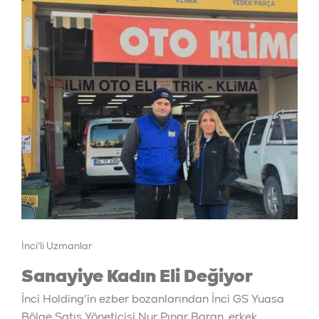
İnci'li Uzmanlar
Sanayiye Kadın Eli Değiyor
İnci Holding’in ezber bozanlarından İnci GS Yuasa
Bölge Satış Yöneticisi Nur Pınar Baran, erkek