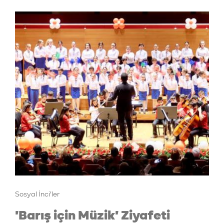
Sosyal İnci'ler
'Barış için Müzik' Ziyafeti