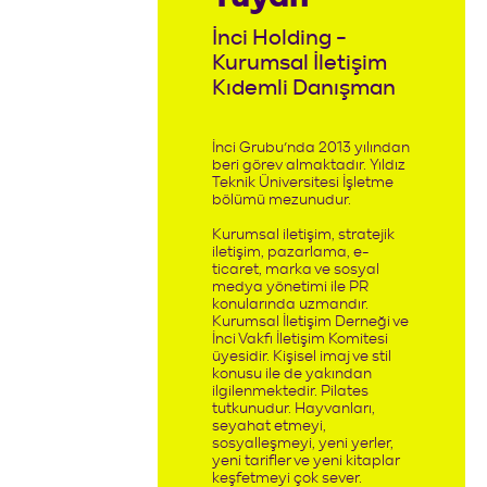
İnci Holding -
Kurumsal İletişim
Kıdemli Danışman
İnci Grubu’nda 2013 yılından
beri görev almaktadır. Yıldız
Teknik Üniversitesi İşletme
bölümü mezunudur.
Kurumsal iletişim, stratejik
iletişim, pazarlama, e-
ticaret, marka ve sosyal
medya yönetimi ile PR
konularında uzmandır.
Kurumsal İletişim Derneği ve
İnci Vakfı İletişim Komitesi
üyesidir. Kişisel imaj ve stil
konusu ile de yakından
ilgilenmektedir. Pilates
tutkunudur. Hayvanları,
seyahat etmeyi,
sosyalleşmeyi, yeni yerler,
yeni tarifler ve yeni kitaplar
keşfetmeyi çok sever.