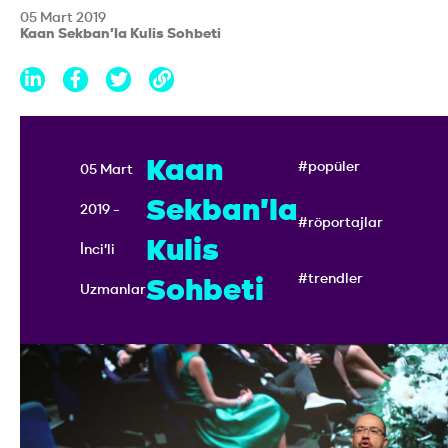
05 Mart 2019
Kaan Sekban'la Kulis Sohbeti
Kaan
#popüler
05 Mart
Sekban'la
2019 -
#röportajlar
Kulis
İnci'li
#trendler
Sohbeti
Uzmanlar