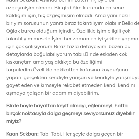
özgeçmişim olmadı. Bir girdiğim kurumda on sene
kaldığım için, hiç özgeçmişim olmadı. Ama yani nasıl
biriyim sorusunun yanıtı biraz takıntılıyım olabilir.Belki d
Oğlak burcu olduğum içindir...Özellikle işimle ilgili çok
takıntılıyım mesela.İşimi her zaman en iyi şekilde yapma
için çok çalışıyorum.Biraz fazla detaycıyım, bazen bu
detaylarda boğulabiliyorum tabii.Bir de eskiden çok
kıskançtım ama yaş aldıkça bu özelliğimi
törpüledim.Özellikle hakikatten kafasına koyduğunu
yapan, gerçekten kendiyle yarışan ve kendiyle yarışmay
gayet eden ve kimseyle rekabet etmeden kendi kendini
aşmaya çalışan bir adamım diyebilirim.
Birde böyle hayattan keyif almayı, eğlenmeyi, hatta
birçok noktasıyla dalga geçmeyi seviyorsunuz diyebilir
miyiz?
Kaan Sekban
:
Tabi Tabi. Her şeyle dalga geçen bir