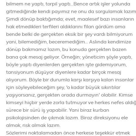
bilmem ne yaptı, torpil yaptı…Bence artık işler yolunda
gitmediğinde kendi payımız ne onu da sorgulamak lazım
Şimdi dönüp baktığımda; evet, maalesef bazı insanların
hak etmedikleri terfileri aldıklarını filan gördüm ama
bende belki de gerçekten eksik bir şey vardı bilmiyorum
yani, bilemediğim, beceremediğim… Aslında kendimize
dönüp bakmamız lazım, bu konuda gerçekten bazen
bana çok mesaj geliyor. Örneğin; yöneticim şöyle yaptı,
böyle yaptı diyenlerden gerçekten işte gidemiyorum,
tansiyonum düşüyor diyenlere kadar birçok mesaj
alıyorum. Böyle bir durumla karşı karşıya kalan insanlar
için söyleyebileceğim şey, ‘o kadar büyük sıkıntılar
yaşıyorsanız, gerçekten orada durmayın’ olabilir. Kimse
kimseyi hiçbir yerde zorla tutmuyor ve herkes nefes aldığ
sürece bir sürü iş yapabilir. Yani biraz kurban
psikolojisinden de çıkmak lazım. Biraz direksiyonu ele
almak, risk almak lazım.
Sözlerimi noktalamadan önce herkese teşekkür etmek