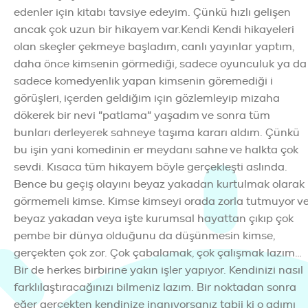
edenler için kitabı tavsiye edeyim. Çünkü hızlı gelişen
ancak çok uzun bir hikayem var.Kendi Kendi hikayeleri
olan skeçler çekmeye başladım, canlı yayınlar yaptım,
daha önce kimsenin görmediği, sadece oyunculuk ya da
sadece komedyenlik yapan kimsenin göremediği i
görüşleri, içerden geldiğim için gözlemleyip mizaha
dökerek bir nevi "patlama" yaşadım ve sonra tüm
bunları derleyerek sahneye taşıma kararı aldım. Çünkü
bu işin yani komedinin er meydanı sahne ve halkta çok
sevdi. Kısaca tüm hikayem böyle gerçekleşti aslında.
Bence bu geçiş olayını beyaz yakadan kurtulmak olarak
görmemeli kimse. Kimse kimseyi orada zorla tutmuyor v
beyaz yakadan veya işte kurumsal hayattan çıkıp çok
pembe bir dünya olduğunu da düşünmesin kimse,
gerçekten çok zor. Çok çabalamak, çok çalışmak lazım…
Bir de herkes birbirine yakın işler yapıyor. Kendinizi nasıl
farklılaştıracağınızı bilmeniz lazım. Bir noktadan sonra
eğer gerçekten kendinize inanıyorsanız tabii ki o adımı