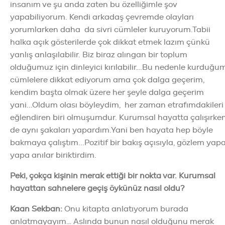
insanım ve şu anda zaten bu özelliğimle şov
yapabiliyorum. Kendi arkadaş çevremde olayları
yorumlarken daha da sivri cümleler kuruyorum.Tabii
halka açık gösterilerde çok dikkat etmek lazım çünkü
yanlış anlaşılabilir. Biz biraz alıngan bir toplum
olduğumuz için dinleyici kırılabilir...Bu nedenle kurduğu
cümlelere dikkat ediyorum ama çok dalga geçerim,
kendim başta olmak üzere her şeyle dalga geçerim
yani...Oldum olası böyleydim, her zaman etrafımdakileri
eğlendiren biri olmuşumdur. Kurumsal hayatta çalışırke
de aynı şakaları yapardım.Yani ben hayata hep böyle
bakmaya çalıştım...Pozitif bir bakış açısıyla, gözlem yap
yapa anılar biriktirdim.
Peki, çokça kişinin merak ettiği bir nokta var. Kurumsal
hayattan sahnelere geçiş öykünüz nasıl oldu?
Kaan Sekban
:
Onu kitapta anlatıyorum burada
anlatmayayım… Aslında bunun nasıl olduğunu merak