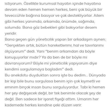
istiyorum. Özellikle kurumsal hayatın içinde hayatına
devam eden hemen hemen herkes, beni çok büyük bir
teveccühle bağrına basıyor ve çok destekliyorlar. Ailem
gibi herkes yanımda, arkamda, önümde, sağımda,
solumda. Bana göz bebekleri gibi bakıyorlar desem
yeridir.
Bana geçen gün yöneticilik yapan bir arkadaşım aynen;
“Gerçekten artık, bütün hareketlerimi, hal ve tavırlarımı
ölçüyorum” dedi. Yani “benim arkamdan da böyle
konuşuyorlar mıdır? Ya da ben de bir böyle mi
davranıyorum? Böyle mi yöneticilik yapıyorum diye
kendimi sorgulamaya başladım” dedi.
Bu anekdotu duyduktan sonra işte bu dedim… Dünyada
bir kişi bile bunu sorgulasa benim için çok kıymetli ve
eminim birçok insan bunu sorguluyordur. Tabi ki hemen
her şey değişecek değil, bir tek benimle olacak şey de
değil. Ben sadece bir işaret fişeği attım. Umarım her
kademede herkes kendine çeki düzen verir.