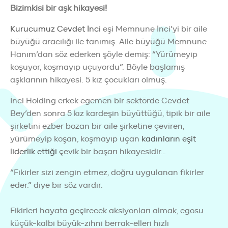
Bizimkisi bir aşk hikayesi!
Kurucumuz Cevdet İnci
eşi Memnune İnci’yi bir aile
büyüğü aracılığı ile tanımış. Aile büyüğü Memnune
Hanım’dan söz ederken şöyle demiş: “Yürümeyip
koşuyor, koşmayıp uçuyordu”. Böyle başlamış
aşklarının hikayesi. 5 kız çocukları olmuş.
İnci Holding erkek egemen bir sektörde Cevdet
Bey’den sonra 5 kız kardeşin büyüttüğü, tipik bir aile
şirketini ezber bozan bir aile şirketine çeviren,
yürümeyip koşan, koşmayıp uçan
kadınların eşit
liderlik ettiği
çevik bir başarı hikayesidir…
“Fikirler sizi zengin etmez, doğru uygulanan fikirler
eder.” diye bir söz vardır.
Fikirleri hayata geçirecek aksiyonları almak, egosu
küçük-kalbi büyük-zihni berrak-elleri hızlı