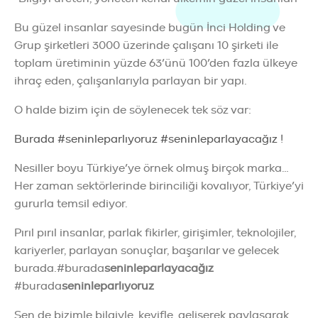
Bu güzel insanlar sayesinde bugün İnci Holding ve
Grup şirketleri 3000 üzerinde çalışanı 10 şirketi ile
toplam üretiminin yüzde 63’ünü 100’den fazla ülkeye
ihraç eden, çalışanlarıyla parlayan bir yapı.
O halde bizim için de söylenecek tek söz var:
Burada #seninleparlıyoruz #seninleparlayacağız
!
Nesiller boyu Türkiye’ye örnek olmuş birçok marka…
Her zaman sektörlerinde birinciliği kovalıyor, Türkiye’yi
gururla temsil ediyor.
Pırıl pırıl insanlar, parlak fikirler, girişimler, teknolojiler,
kariyerler, parlayan sonuçlar, başarılar ve gelecek
burada.#burada
seninleparlayacağız
#burada
seninleparlıyoruz
Sen de bizimle bilgiyle, keyifle, gelişerek paylaşarak