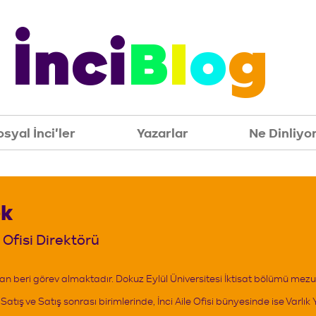
syal İnci'ler
Yazarlar
Ne Dinliyo
syal İnci'ler
Yazarlar
Ne Dinliyo
ek
le Ofisi Direktörü
ından beri görev almaktadır. Dokuz Eylül Üniversitesi İktisat bölümü mez
tış ve Satış sonrası birimlerinde, İnci Aile Ofisi bünyesinde ise Varlık 