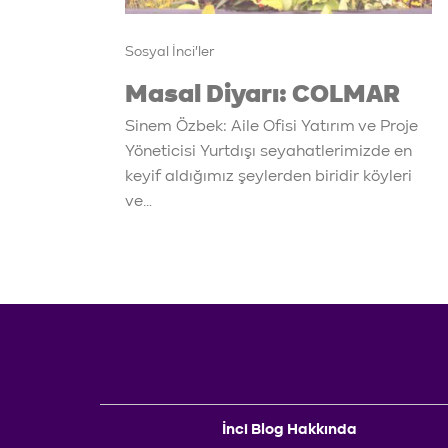
Sosyal İnci'ler
Masal Diyarı: COLMAR
Sinem Özbek: Aile Ofisi Yatırım ve Proje
Yöneticisi Yurtdışı seyahatlerimizde en
keyif aldığımız şeylerden biridir köyleri
ve…
İnci Blog Hakkında