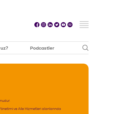
ruz?
Podcastler
ruz?
Podcastler
BirİNCİ Ağızdan
Var Olmak Da Az Şey Değil
unudur.
Yönetimi ve Aile Hizmetleri alanlarında