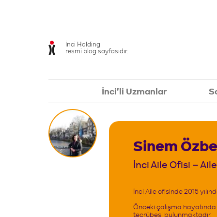
İnci Holding
resmi blog sayfasıdır.
İnci'li Uzmanlar
So
İnci'li Uzmanlar
So
Sinem Özb
İnci Aile Ofisi – Ai
İnci Aile ofisinde 2015 yıl
Önceki çalışma hayatında Sa
tecrübesi bulunmaktadır.